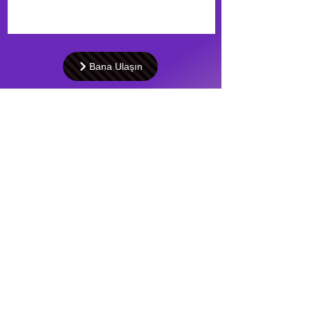
Bana Ulaşın
Cankaya, ANKARA
E-mail:
seydasenturk@hotmail.com