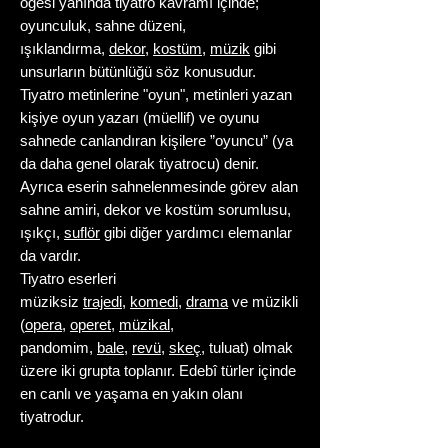
ögesi yanında tiyatro kavramı içinde;
oyunculuk, sahne düzeni,
ışıklandırma,
dekor
,
kostüm
,
müzik
gibi
unsurların bütünlüğü söz konusudur.
Tiyatro metinlerine "oyun", metinleri yazan
kişiye oyun yazarı (müellif) ve oyunu
sahnede canlandıran kişilere ”oyuncu” (ya
da daha genel olarak tiyatrocu) denir.
Ayrıca eserin sahnelenmesinde görev alan
sahne amiri, dekor ve kostüm sorumlusu,
ışıkçı,
suflör
gibi diğer yardımcı elemanlar
da vardır.
Tiyatro eserleri
müziksiz
trajedi
,
komedi
,
drama
ve müzikli
(
opera
,
operet
,
müzikal
,
pandomim,
bale
,
revü
,
skeç
, tuluat) olmak
üzere iki grupta toplanır. Edebî türler içinde
en canlı ve yaşama en yakın olanı
tiyatrodur.