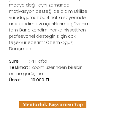
medya değil, aynı zamanda
motivasyon desteği de aldım. Birlikte
yürüdüğümüz bu 4 hafta sayesinde
artık kendime ve içeriklerime güvenim
tam. Bana kendimi harika hissettiren
profesyonel desteğiniz için çok
teşekkür ederim.” Özlem Oğuz,
Danışman
Süre :
4 Hafta
Teslimat :
Zoom üzerinden birebir
online görüşme
Ücret : 19.000 TL
Mentorluk Başvurusu Yap
SSS