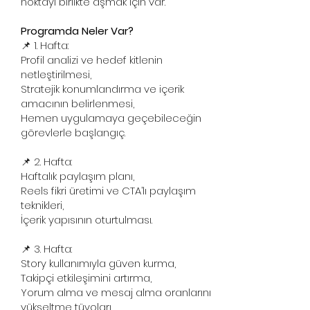
noktayı birlikte aşmak için var.
Programda Neler Var?
📌 1. Hafta:
Profil analizi ve hedef kitlenin
netleştirilmesi,
Stratejik konumlandırma ve içerik
amacının belirlenmesi,
Hemen uygulamaya geçebileceğin
görevlerle başlangıç.
📌 2. Hafta:
Haftalık paylaşım planı,
Reels fikri üretimi ve CTA’lı paylaşım
teknikleri,
İçerik yapısının oturtulması.
📌 3. Hafta:
Story kullanımıyla güven kurma,
Takipçi etkileşimini artırma,
Yorum alma ve mesaj alma oranlarını
yükseltme tüyoları.