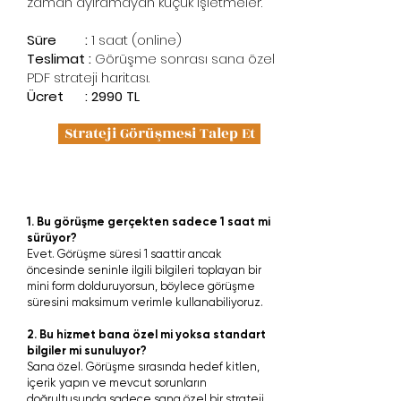
zaman ayıramayan küçük işletmeler.
Süre :
1 saat (online)
Teslimat :
Görüşme sonrası sana özel
PDF strateji haritası.
Ücret : 2990 TL
Strateji Görüşmesi Talep Et
SSS
1. Bu görüşme gerçekten sadece 1 saat mi
sürüyor?
Evet. Görüşme süresi 1 saattir ancak
öncesinde seninle ilgili bilgileri toplayan bir
mini form dolduruyorsun, böylece görüşme
süresini maksimum verimle kullanabiliyoruz.
2. Bu hizmet bana özel mi yoksa standart
bilgiler mi sunuluyor?
Sana özel. Görüşme sırasında hedef kitlen,
içerik yapın ve mevcut sorunların
doğrultusunda sadece sana özel bir strateji