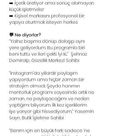
➡️ İçerik üretiyor ama sonuç alamayan
küçük işletmeler
➡️ Kişisel markasını profesyonel bir
yapıya oturtmak isteyen herkes
💬 Ne diyorlar?
“Yalnız başıma dönüp dolaşıp aynı
yere geliyordum. Bu programla biri
beni tuttu ve ileri çekti. İyi ki...” Şehnaz
Demiralp, Güzellik Merkezi Sahibi
“Instagram’da yıllardır paylaşım
yapıyordum ama hiçbir zaman bir
stratejim olmadı. Şeyda hanımın
mentorluk programı sayesinde artık ne
zaman, ne paylaşacağımı ve neden
yaptığımı biliyorum. İlk kez içeriklerim
işe yarıyor gibi hissediyorum.” Yasemin
Sayn, Butik İşletme Sahibi
“Benim için en büyük fark; sadece ‘ne