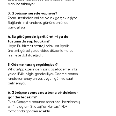
planı hazırlanıyor.
3. Görüşme nerede yapılıyor?
Zoom üzerinden online olarak gerçekleşiyor.
Bağlantı linki randevu gününden önce
paylaşılıyor.
4. Bu görüşmede içerik üretimi ya da
tasarım da yapılacak mı?
Hayır. Bu hizmet strateji odaklıdır. İçerik
üretimi, görsel ya da video düzenleme bu
hizmete dahil değildir.
5. Ödeme nasıl gerçekleşiyor?
WhatsApp üzerinden sana özel ödeme linki
ya da IBAN bilgisi gönderiliyor. Ödeme sonrası
randevun onaylanıyor, uygun gün ve saat
belirleniyor.
6. Görüşme sonrasında bana bir doküman
gönderilecek mi?
Evet. Görüşme sonunda sana özel hazırlanmış
bir “Instagram Strateji Yol Haritası” PDF
formatında gönderilecektir.