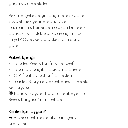
güçlü yolu Reels'ler.
Peki, ne çekeceğini düşünerek saatler
kaybetmek yerine, sana özel
hazırlanmış fikirlerden oluşan bir reels
bankası işini oldukça kolaylaştırmaz
mıydı? Öyleyse bu paket tam sana
göre!
Paket İçeriği:
✅ 15 adet Reels fikri (nişine özel)
✅ 15 kanca başlık + açıklama önerisi
✅ CTA (call to action) örnekleri
✅ 5 adet Story ile desteklenebilir Reels
senaryosu
🎁 Bonus: “Kaydet Butonu Tetikleyen 5
Reels Kurgusu” mini rehberi
Kimler İçin Uygun?
➡️ Video üretmekte tıkanan içerik
üreticileri