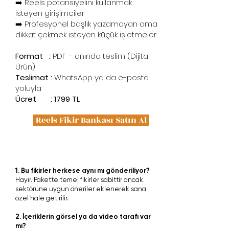
➡️ Reels potansiyelini kullanmak
isteyen girişimciler
➡️ Profesyonel başlık yazamayan ama
dikkat çekmek isteyen küçük işletmeler
Format :
PDF – anında teslim (Dijital
Ürün)
Teslimat :
WhatsApp ya da e-posta
yoluyla
Ücret : 1799 TL
Reels Fikir Bankası Satın Al
SSS
1. Bu fikirler herkese aynı mı gönderiliyor?
Hayır. Pakette temel fikirler sabittir ancak
sektörüne uygun öneriler eklenerek sana
özel hale getirilir.
2. İçeriklerin görsel ya da video tarafı var
mı?