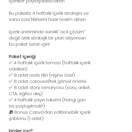
içerikler paylaşabileceksin.
Bu paketle 4 haftalık içerik stratejini ve
sana özel fikirlerini hazır teslim alırsın.
İçerik üretiminde sürekli “acil çözüm”
değil, artık stratejik bir plan istiyorsan
bu paket senin için!
Paket İçeriği:
✅ 4 haftalık içerik teması (haftalık içerik
odakları)
✅ 8 adet reels fikri (nişine özel)
✅ 8 adet carousel/tek görsel önerisi
✅ 8 adet story senaryosu (soru, anket,
CTA, eğitici akış)
✅ 4 haftalık yayın takvimi (hangi gün
ne paylaşılmalı?)
🎁 Bonus: Canva’dan editlenebilir içerik
şablonu (1 adet)
Kimler için?