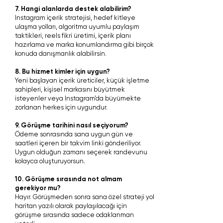
7. Hangi alanlarda destek alabilirim?
Instagram içerik stratejisi, hedef kitleye
ulaşma yolları, algoritma uyumlu paylaşım
taktikleri, reels fikri üretimi, içerik planı
hazırlama ve marka konumlandırma gibi birçok
konuda danışmanlık alabilirsin.
8. Bu hizmet kimler için uygun?
Yeni başlayan içerik üreticiler, küçük işletme
sahipleri, kişisel markasını büyütmek
isteyenler veya Instagram’da büyümekte
zorlanan herkes için uygundur.
9. Görüşme tarihini nasıl seçiyorum?
Ödeme sonrasında sana uygun gün ve
saatleri içeren bir takvim linki gönderiliyor.
Uygun olduğun zamanı seçerek randevunu
kolayca oluşturuyorsun.
10. Görüşme sırasında not almam
gerekiyor mu?
Hayır. Görüşmeden sonra sana özel strateji yol
haritan yazılı olarak paylaşılacağı için
görüşme sırasında sadece odaklanman