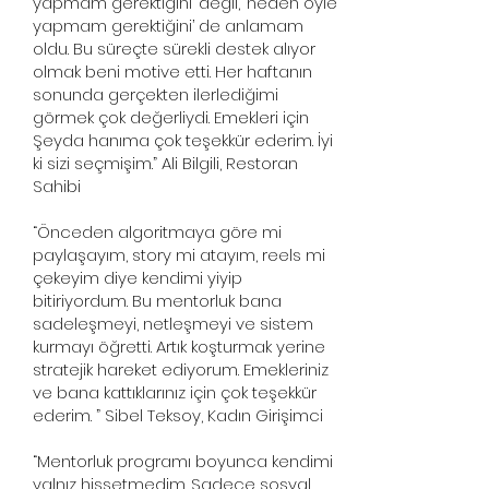
yapmam gerektiğini’ değil, ‘neden öyle
yapmam gerektiğini’ de anlamam
oldu. Bu süreçte sürekli destek alıyor
olmak beni motive etti. Her haftanın
sonunda gerçekten ilerlediğimi
görmek çok değerliydi. Emekleri için
Şeyda hanıma çok teşekkür ederim. İyi
ki sizi seçmişim.” Ali Bilgili, Restoran
Sahibi
“Önceden algoritmaya göre mi
paylaşayım, story mi atayım, reels mi
çekeyim diye kendimi yiyip
bitiriyordum. Bu mentorluk bana
sadeleşmeyi, netleşmeyi ve sistem
kurmayı öğretti. Artık koşturmak yerine
stratejik hareket ediyorum. Emekleriniz
ve bana kattıklarınız için çok teşekkür
ederim. ” Sibel Teksoy, Kadın Girişimci
“Mentorluk programı boyunca kendimi
yalnız hissetmedim. Sadece sosyal