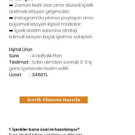
➡️ Zamanı kısıtlı olan ama düzenli içerik
üretmek isteyen girişimciler,
➡️ Instagram’da plansız paylaşan ama
büyümek isteyen kişisel markalar,
➡️ İçerik üretim sürecine strateji
katmak isteyen küçük işletme sahipleri.
Dijital Ürün
Süre :
4 Haftalık Plan
Teslimat :
Satın alımdan sonraki 2-3 iş
günü içerisinde teslim edilir.
Ücret : 3450TL
İçerik Planımı Hazırla
SSS
1. İçerikler bana özel mi hazırlanıyor?
Evet. Hedef kitlen, sektörün ve dilin göz