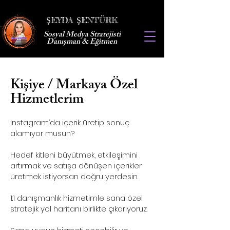
ŞEYDA ŞENTÜRK
Sosyal Medya Stratejisti
Danışman & Eğitmen
Kişiye / Markaya Özel
Hizmetlerim
Instagram’da içerik üretip sonuç
alamıyor musun?
Hedef kitleni büyütmek, etkileşimini
artırmak ve satışa dönüşen içerikler
üretmek istiyorsan doğru yerdesin.
1:1 danışmanlık hizmetimle sana özel
stratejik yol haritanı birlikte çıkarıyoruz.