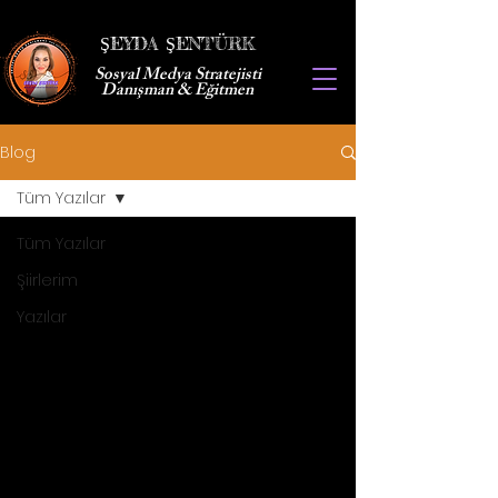
ŞEYDA ŞENTÜRK
Sosyal Medya Stratejisti
Danışman & Eğitmen
Blog
Tüm Yazılar
Tüm Yazılar
Şiirlerim
Yazılar