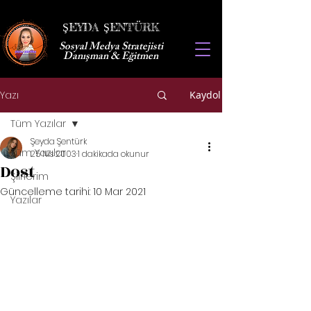
ŞEYDA ŞENTÜRK
Sosyal Medya Stratejisti
Danışman & Eğitmen
Yazı
Kaydol
Tüm Yazılar
Şeyda Şentürk
Tüm Yazılar
25 Nis 2003
1 dakikada okunur
Dost
Şiirlerim
Güncelleme tarihi:
10 Mar 2021
Yazılar