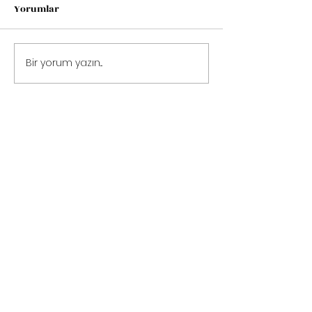
Yorumlar
Doğa
Kendini Bana S
Bir yorum yazın...
Siteye Üye Olun
Üye Ol