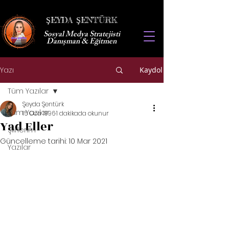
ŞEYDA ŞENTÜRK
Sosyal Medya Stratejisti
Danışman & Eğitmen
Yazı
Kaydol
Tüm Yazılar
Şeyda Şentürk
Tüm Yazılar
15 Oca 1996
1 dakikada okunur
Yad Eller
Şiirlerim
Güncelleme tarihi:
10 Mar 2021
Yazılar